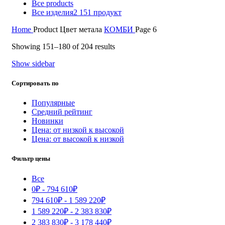
Все
products
Все изделия
2 151 продукт
Home
Product Цвет метала
КОМБИ
Page 6
Showing 151–180 of 204 results
Show sidebar
Сортировать по
Популярные
Средний рейтинг
Новинки
Цена: от низкой к высокой
Цена: от высокой к низкой
Фильтр цены
Все
0
₽
-
794 610
₽
794 610
₽
-
1 589 220
₽
1 589 220
₽
-
2 383 830
₽
2 383 830
₽
-
3 178 440
₽