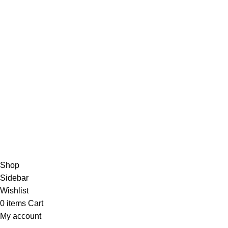
г. Москва, ул. 3-я Мытищинская, д. 16, стр. 60
Обратный звонок
WhatsApp, Viber: +7 (977) 666-87-16
Режим работы
ПН-ПТ: 9:00-20:00
СБ-ВС: 9:00-18:00
2011 - 2026 © Goldach.ru — интернет-магазин
ювелирных украшений
Создание и продвижение сайта -
Zhestkov.pro
Shop
Sidebar
Wishlist
0
items
Cart
My account