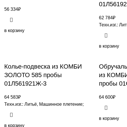
01Л56192
56 334
₽
62 784
₽
Техн.изг.: Л
в корзину
в корзину
Колье-подвеска из КОМБИ
Обручаль
ЗОЛОТО 585 пробы
из КОМБ
01Л561921Ж-3
пробы 01
64 583
₽
64 600
₽
Техн.изг.: Литьё, Машинное плетение;
в корзину
в корзину