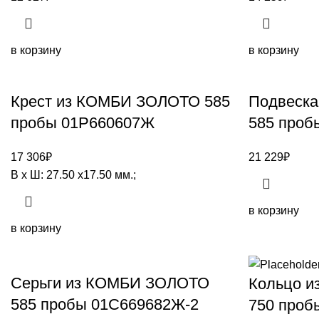
в корзину
в корзину
Крест из КОМБИ ЗОЛОТО 585
Подвеск
пробы 01Р660607Ж
585 проб
17 306
₽
21 229
₽
В х Ш: 27.50 х17.50 мм.;
в корзину
в корзину
Серьги из КОМБИ ЗОЛОТО
Кольцо 
585 пробы 01С669682Ж-2
750 проб