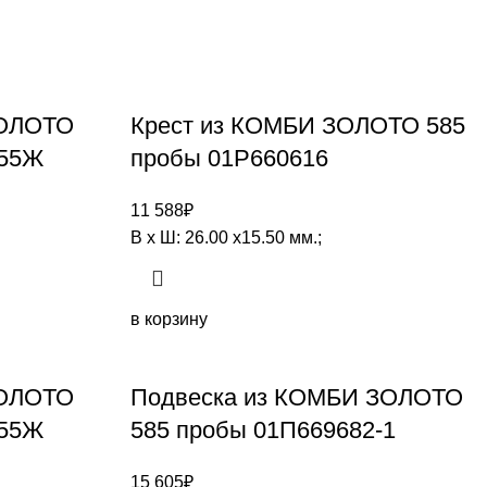
ЗОЛОТО
Крест из КОМБИ ЗОЛОТО 585
255Ж
пробы 01Р660616
11 588
₽
В х Ш: 26.00 х15.50 мм.;
в корзину
ЗОЛОТО
Подвеска из КОМБИ ЗОЛОТО
255Ж
585 пробы 01П669682-1
15 605
₽