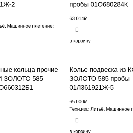
1Ж-2
пробы 01О680284К
63 014
₽
итьё, Машинное плетение;
в корзину
ные кольца прочие
Колье-подвеска из
И ЗОЛОТО 585
ЗОЛОТО 585 пробы
О660312Б1
01Л361921Ж-5
65 000
₽
Техн.изг.: Литьё, Машинное 
в корзину