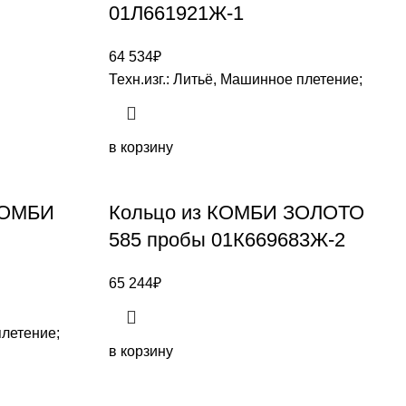
01Л661921Ж-1
64 534
₽
Техн.изг.: Литьё, Машинное плетение;
в корзину
 КОМБИ
Кольцо из КОМБИ ЗОЛОТО
585 пробы 01К669683Ж-2
65 244
₽
плетение;
в корзину