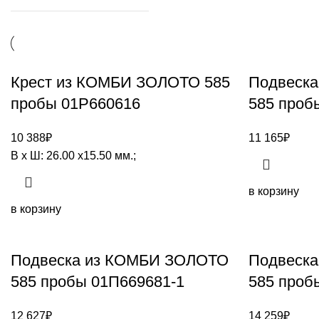
Крест из КОМБИ ЗОЛОТО 585
Подвеск
пробы 01Р660616
585 проб
10 388
₽
11 165
₽
В х Ш: 26.00 х15.50 мм.;
в корзину
в корзину
Подвеска из КОМБИ ЗОЛОТО
Подвеск
585 пробы 01П669681-1
585 проб
12 627
₽
14 259
₽