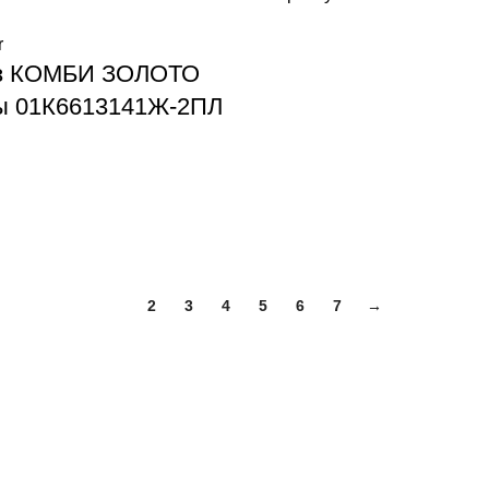
из КОМБИ ЗОЛОТО
ы 01К6613141Ж-2ПЛ
1
2
3
4
5
6
7
→