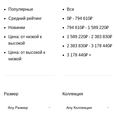
Популярные
Все
Средний рейтинг
0
₽
-
794 610
₽
Новинки
794 610
₽
-
1 589 220
₽
Цена: от низкой к
1 589 220
₽
-
2 383 830
₽
высокой
2 383 830
₽
-
3 178 440
₽
Цена: от высокой к
3 178 440
₽
+
низкой
Размер
Коллекция