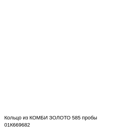
goldachshop@yandex.ru
+7 (977) 666-87-16
г. Москва, ул. 3-я Мытищинская, д. 16, стр. 60
Обратный звонок
WhatsApp, Viber: +7 (977) 666-87-16
Режим работы
ПН-ПТ: 9:00-20:00
СБ-ВС: 9:00-18:00
2011 - 2026 © Goldach.ru — интернет-магазин
ювелирных украшений
Создание и продвижение сайта -
Zhestkov.pro
Кольцо из КОМБИ ЗОЛОТО 585 пробы
01К669682