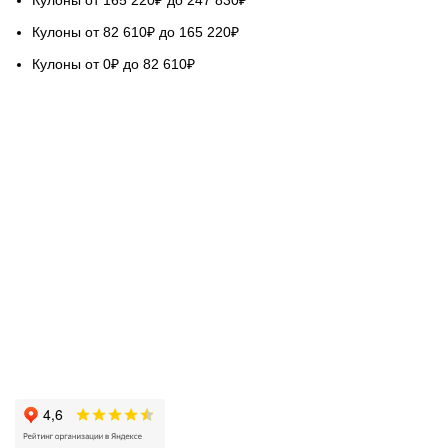
Кулоны от 165 220₽ до 247 830₽
Кулоны от 82 610₽ до 165 220₽
Кулоны от 0₽ до 82 610₽
НАШ СЕРВИС
Гарантируем качество
Бесплатная доставка
Возврат обмен 5 дней
Покупка в кредит
Вопросы и ответы
База знаний Голдач
ОЦЕНИТЕ НАШУ РАБОТУ