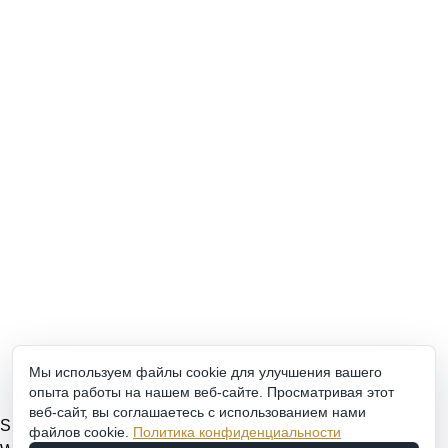
Серьги
Колье
КОНТАКТЫ
goldachshop@yandex.ru
+7 (977) 666-87-16
г. Москва, ул. 3-я Мытищинская, д. 16, стр. 60
Обратный звонок
WhatsApp, Viber: +7 (977) 666-87-16
Режим работы
ПН-ПТ: 9:00-20:00
СБ-ВС: 9:00-18:00
2011 - 2026 © Goldach.ru — интернет-магазин
Мы используем файлы cookie для улучшения вашего
ювелирных украшений
опыта работы на нашем веб-сайте. Просматривая этот
Создание и продвижение сайта -
Zhestkov.pro
веб-сайт, вы соглашаетесь с использованием нами
Shop
файлов cookie.
Политика конфиденциальности