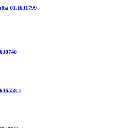
обы 01Л631799
638748
46558-1