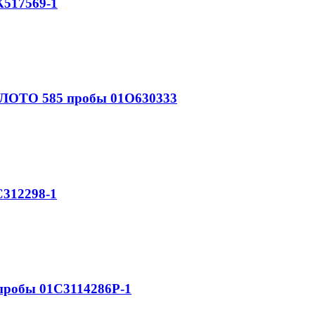
517569-1
ЛОТО 585 пробы 01О630333
312298-1
робы 01С3114286Р-1