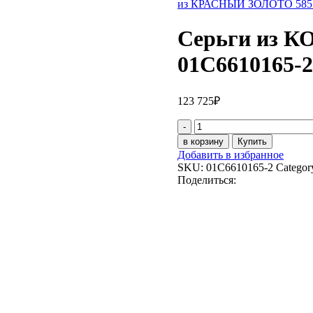
из КРАСНЫЙ ЗОЛОТО 585 
Серьги из 
01С6610165-2
123 725
₽
Серьги
из
в корзину
Купить
КОМБИ
Добавить в избранное
ЗОЛОТО
SKU:
01С6610165-2
Categor
585
Поделиться:
пробы
01С6610165-
2
quantity