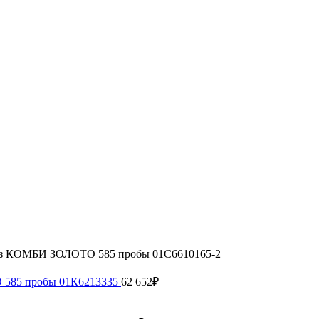
из КОМБИ ЗОЛОТО 585 пробы 01С6610165-2
 585 пробы 01К6213335
62 652
₽