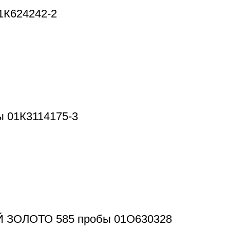
1К624242-2
 01К3114175-3
Й ЗОЛОТО 585 пробы 01О630328