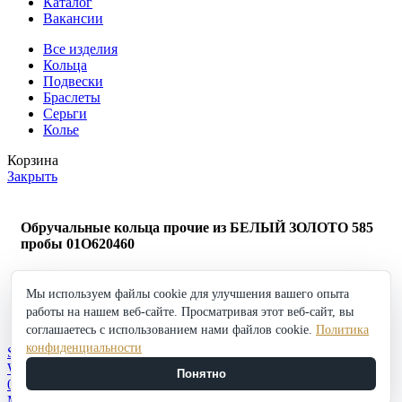
Каталог
Вакансии
Все изделия
Кольца
Подвески
Браслеты
Серьги
Колье
Корзина
Закрыть
Обручальные кольца прочие из БЕЛЫЙ ЗОЛОТО 585
пробы 01О620460
123 188
₽
Мы используем файлы cookie для улучшения вашего опыта
Обручальные
работы на нашем веб-сайте. Просматривая этот веб-сайт, вы
кольца
в корзину
Купить
прочие
соглашаетесь с использованием нами файлов cookie.
Политика
Добавить в избранное
из
конфиденциальности
Shop
БЕЛЫЙ
Wishlist
Понятно
ЗОЛОТО
0
items
Cart
585
My account