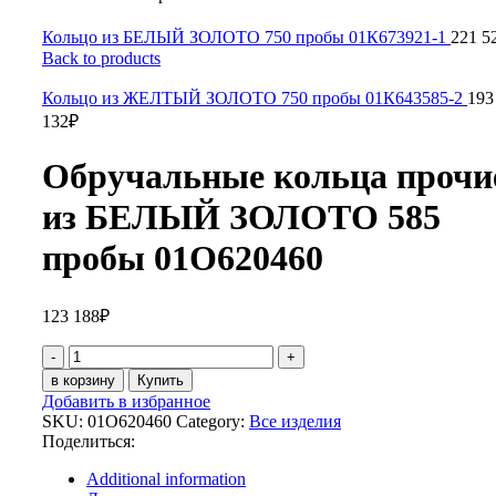
Кольцо из БЕЛЫЙ ЗОЛОТО 750 пробы 01К673921-1
221 5
Back to products
Кольцо из ЖЕЛТЫЙ ЗОЛОТО 750 пробы 01К643585-2
193
132
₽
Обручальные кольца прочи
из БЕЛЫЙ ЗОЛОТО 585
пробы 01О620460
123 188
₽
Обручальные
кольца
в корзину
Купить
прочие
Добавить в избранное
из
SKU:
01О620460
Category:
Все изделия
БЕЛЫЙ
Поделиться:
ЗОЛОТО
585
Additional information
пробы