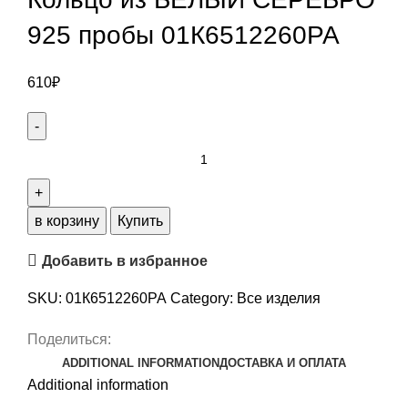
925 пробы 01К6512260РА
610
₽
Кольцо
из
БЕЛЫЙ
СЕРЕБРО
в корзину
Купить
925
Добавить в избранное
пробы
01К6512260РА
SKU:
01К6512260РА
Category:
Все изделия
quantity
Поделиться:
ADDITIONAL INFORMATION
ДОСТАВКА И ОПЛАТА
Additional information