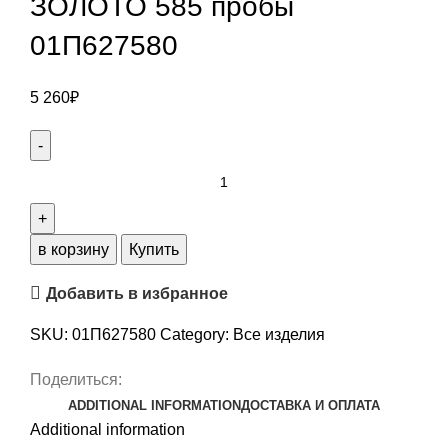
ЗОЛОТО 585 пробы
01П627580
5 260
₽
Подвеска
из
БЕЛЫЙ
ЗОЛОТО
в корзину
Купить
585
Добавить в избранное
пробы
01П627580
SKU:
01П627580
Category:
Все изделия
quantity
Поделиться:
ADDITIONAL INFORMATION
ДОСТАВКА И ОПЛАТА
Additional information