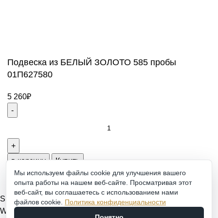
СБ-ВС: 9:00-18:00
2011 - 2026 © Goldach.ru — интернет-магазин
ювелирных украшений
Создание и продвижение сайта -
Zhestkov.pro
Подвеска из БЕЛЫЙ ЗОЛОТО 585 пробы
01П627580
5 260
₽
Подвеска
из
БЕЛЫЙ
ЗОЛОТО
в корзину
Купить
585
Мы используем файлы cookie для улучшения вашего
опыта работы на нашем веб-сайте. Просматривая этот
пробы
веб-сайт, вы соглашаетесь с использованием нами
01П627580
Shop
файлов cookie.
Политика конфиденциальности
quantity
Wishlist
Понятно