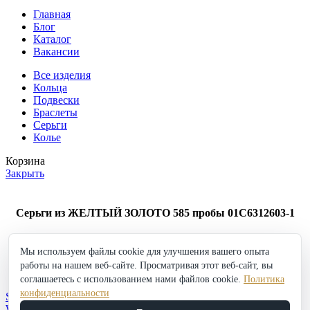
Главная
Блог
Каталог
Вакансии
Все изделия
Кольца
Подвески
Браслеты
Серьги
Колье
Корзина
Закрыть
Серьги из ЖЕЛТЫЙ ЗОЛОТО 585 пробы 01С6312603-1
125 419
₽
Мы используем файлы cookie для улучшения вашего опыта
Серьги
работы на нашем веб-сайте. Просматривая этот веб-сайт, вы
из
в корзину
Купить
ЖЕЛТЫЙ
соглашаетесь с использованием нами файлов cookie.
Политика
Добавить в избранное
ЗОЛОТО
конфиденциальности
Shop
585
Wishlist