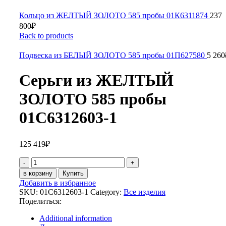
Кольцо из ЖЕЛТЫЙ ЗОЛОТО 585 пробы 01К6311874
237
800
₽
Back to products
Подвеска из БЕЛЫЙ ЗОЛОТО 585 пробы 01П627580
5 260
Серьги из ЖЕЛТЫЙ
ЗОЛОТО 585 пробы
01С6312603-1
125 419
₽
Серьги
из
в корзину
Купить
ЖЕЛТЫЙ
Добавить в избранное
ЗОЛОТО
SKU:
01С6312603-1
Category:
Все изделия
585
Поделиться:
пробы
01С6312603-
Additional information
1