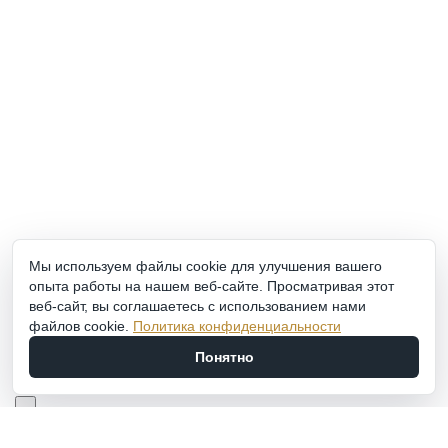
Обратный звонок
WhatsApp, Viber: +7 (977) 666-87-16
Режим работы
ПН-ПТ: 9:00-20:00
СБ-ВС: 9:00-18:00
2011 - 2026 © Goldach.ru — интернет-магазин
ювелирных украшений
Создание и продвижение сайта -
Zhestkov.pro
Мы используем файлы cookie для улучшения вашего
опыта работы на нашем веб-сайте. Просматривая этот
веб-сайт, вы соглашаетесь с использованием нами
Кольцо из КРАСНЫЙ ЗОЛОТО 585 пробы
файлов cookie.
Политика конфиденциальности
01К3111863Р-3
Понятно
12 222
₽