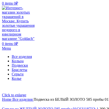
0
items
0
₽
0
items
0
₽
Menu
Все изделия
Кольца
Подвески
Браслеты
Серьги
Колье
Click to enlarge
Home
Все изделия
Подвеска из БЕЛЫЙ ЗОЛОТО 585 пробы 01
Серьги из ЖЕЛТЫЙ ЗОЛОТО 585 пробы 01С6311873Э-1
390 2