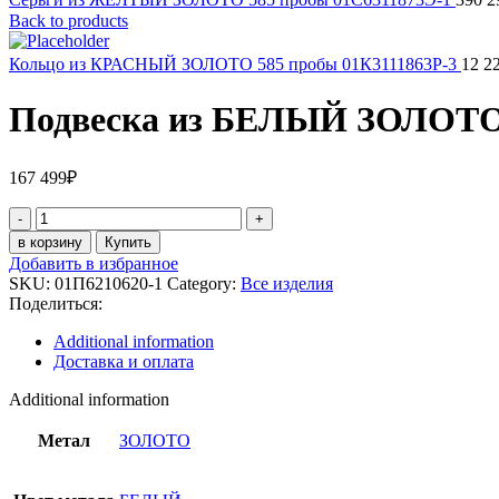
Back to products
Кольцо из КРАСНЫЙ ЗОЛОТО 585 пробы 01К3111863Р-3
12 2
Подвеска из БЕЛЫЙ ЗОЛОТО 
167 499
₽
Подвеска
из
в корзину
Купить
БЕЛЫЙ
Добавить в избранное
ЗОЛОТО
SKU:
01П6210620-1
Category:
Все изделия
585
Поделиться:
пробы
01П6210620-
Additional information
1
Доставка и оплата
quantity
Additional information
Метал
ЗОЛОТО