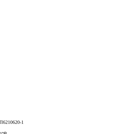
П6210620-1
97
₽