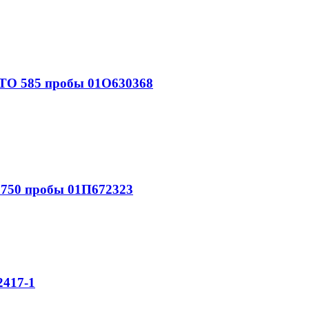
О 585 пробы 01О630368
750 пробы 01П672323
417-1