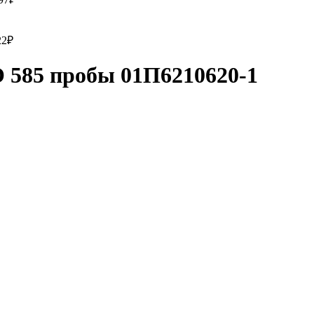
22
₽
585 пробы 01П6210620-1