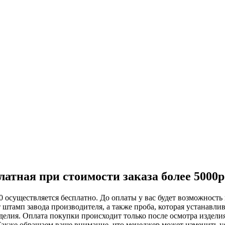
атная при стоимости заказа более 5000р
 осуществляется бесплатно. До оплаты у вас будет возможность 
 штамп завода производителя, а также проба, которая устанавли
елия. Оплата покупки происходит только после осмотра изделия.
акже обращаем ваше внимание, что менеджер может изменить усл