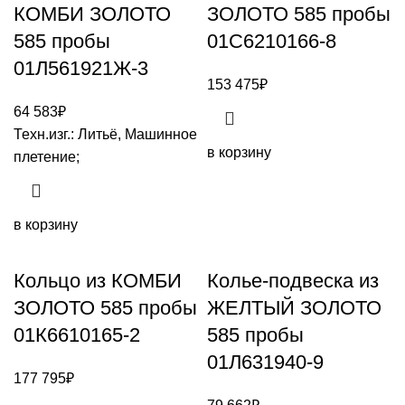
КОМБИ ЗОЛОТО
ЗОЛОТО 585 пробы
585 пробы
01С6210166-8
01Л561921Ж-3
153 475
₽
64 583
₽
Техн.изг.: Литьё, Машинное
в корзину
плетение;
в корзину
Кольцо из КОМБИ
Колье-подвеска из
ЗОЛОТО 585 пробы
ЖЕЛТЫЙ ЗОЛОТО
01К6610165-2
585 пробы
01Л631940-9
177 795
₽