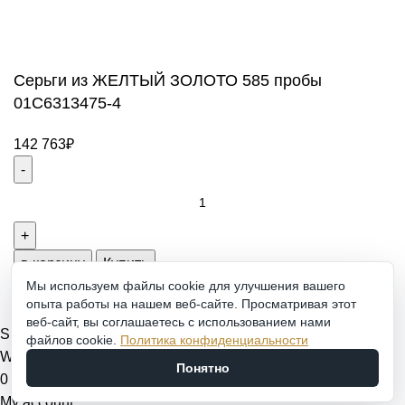
ювелирных украшений
Создание и продвижение сайта -
Zhestkov.pro
Серьги из ЖЕЛТЫЙ ЗОЛОТО 585 пробы
01С6313475-4
142 763
₽
Серьги
из
ЖЕЛТЫЙ
ЗОЛОТО
в корзину
Купить
585
Мы используем файлы cookie для улучшения вашего
опыта работы на нашем веб-сайте. Просматривая этот
пробы
веб-сайт, вы соглашаетесь с использованием нами
01С6313475-
Shop
файлов cookie.
Политика конфиденциальности
4
Wishlist
Понятно
quantity
0
items
Cart
My account