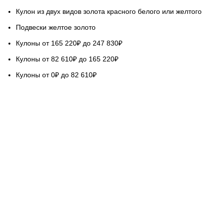
Кулон из двух видов золота красного белого или желтого
Подвески желтое золото
Кулоны от 165 220₽ до 247 830₽
Кулоны от 82 610₽ до 165 220₽
Кулоны от 0₽ до 82 610₽
НАШ СЕРВИС
Гарантируем качество
Бесплатная доставка
Возврат обмен 5 дней
Покупка в кредит
Вопросы и ответы
База знаний Голдач