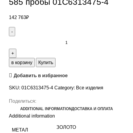
585 пробы 01С6313475-4
142 763
₽
Серьги
из
ЖЕЛТЫЙ
ЗОЛОТО
в корзину
Купить
585
Добавить в избранное
пробы
01С6313475-
SKU:
01С6313475-4
Category:
Все изделия
4
quantity
Поделиться:
ADDITIONAL INFORMATION
ДОСТАВКА И ОПЛАТА
Additional information
ЗОЛОТО
МЕТАЛ