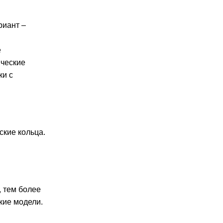
риант –
е
ические
ки с
ские кольца
.
, тем более
кие модели
.