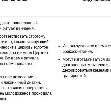
дают православный
 ритуал венчания.
ответствовать строгому
мужчина, символизирующий
Используются во время с
риносит в церковь золотое
бракосочетания.
 женщина (символ Церкви) –
е. Во время ритуала
Могут изготавливаться из
ны обмениваются
драгоценных металлов и,
декорироваться камнями 
гравировкой.
ельное пожелание –
и лаконичный дизайн.
о – гладкая поверхность,
знь молодоженов проходила
дко.