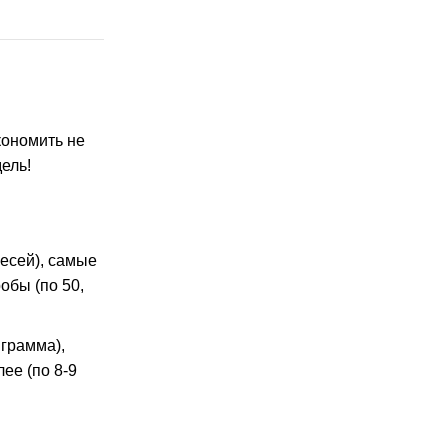
кономить не
ель!
месей), самые
обы (по 50,
 грамма),
ее (по 8-9