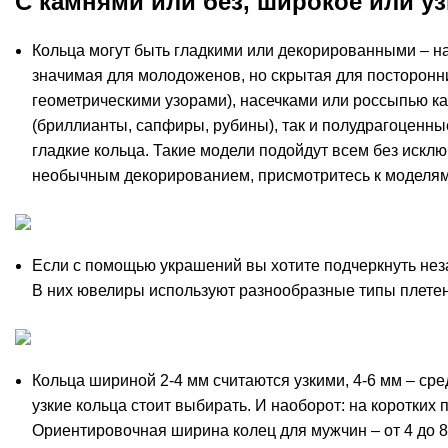
С камнями или без, широкое или у
Кольца могут быть гладкими или декорированными – на
значимая для молодоженов, но скрытая для посторонн
геометрическими узорами), насечками или
россыпью к
(бриллианты, сапфиры, рубины), так и полудрагоценные
гладкие кольца. Такие модели подойдут всем без искл
необычным декорированием, присмотритесь к моделям
Если с помощью украшений вы хотите подчеркнуть не
В них ювелиры используют разнообразные типы плетен
Кольца шириной 2-4 мм считаются узкими, 4-6 мм – ср
узкие кольца стоит выбирать. И наоборот: на коротки
Ориентировочная ширина колец для мужчин – от 4 до 8