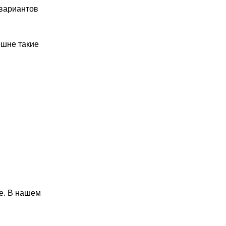
 вариантов
ешне такие
ке. В нашем