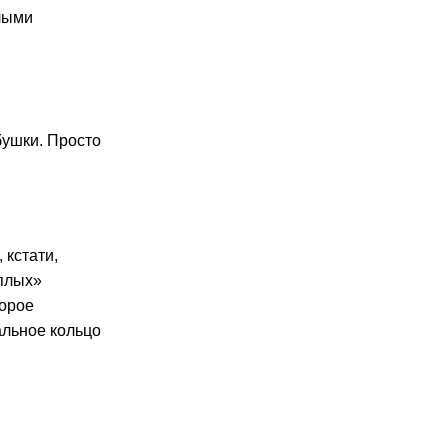
лыми
бушки. Просто
 кстати,
еплых»
торое
альное кольцо