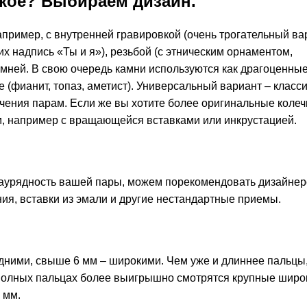
зкое? Выбираем дизайн.
пример, с внутренней гравировкой (очень трогательный ва
их надпись
«Ты и я»
), резьбой (с этническим орнаментом,
амней
. В свою очередь камни используются как драгоценны
 (фианит, топаз, аметист). Универсальный вариант – класс
ючения парам. Если же вы хотите более оригинальные колеч
, например с вращающейся вставками или инкрустацией.
заурядность вашей пары, можем порекомендовать
дизайнер
ия, вставки из эмали и другие нестандартные приемы.
едними, свыше 6 мм – широкими. Чем уже и длиннее пальцы
х полных пальцах более выигрышно смотрятся крупные
широ
 мм.