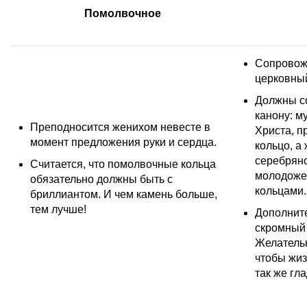
Помолвочное
Сопровож
церковный
Должны со
канону: 
Преподносится женихом невесте в
Христа, п
момент предложения руки и сердца.
кольцо, а
серебряно
Считается, что помолвочные кольца
молодоже
обязательно должны быть с
кольцами.
бриллиантом
. И чем камень больше,
тем лучше!
Дополнит
скромный 
Желательн
чтобы жи
так же гла