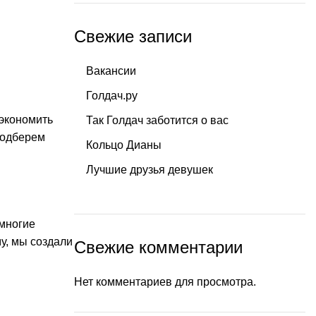
Свежие записи
Вакансии
Голдач.ру
сэкономить
Так Голдач заботится о вас
подберем
Кольцо Дианы
Лучшие друзья девушек
 многие
у, мы создали
Свежие комментарии
Нет комментариев для просмотра.