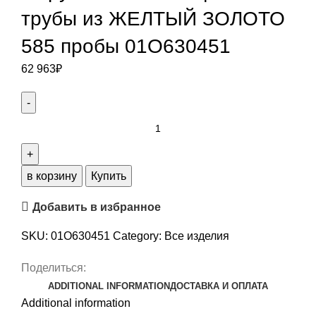
трубы из ЖЕЛТЫЙ ЗОЛОТО
585 пробы 01О630451
62 963
₽
Обручальные
кольца
из
трубы
в корзину
Купить
из
Добавить в избранное
ЖЕЛТЫЙ
ЗОЛОТО
SKU:
01О630451
Category:
Все изделия
585
пробы
Поделиться:
01О630451
ADDITIONAL INFORMATION
ДОСТАВКА И ОПЛАТА
quantity
Additional information