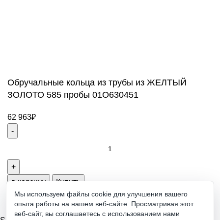
ПН-ПТ: 9:00-20:00
СБ-ВС: 9:00-18:00
2011 - 2026 © Goldach.ru — интернет-магазин
ювелирных украшений
Создание и продвижение сайта -
Zhestkov.pro
Обручальные кольца из трубы из ЖЕЛТЫЙ
ЗОЛОТО 585 пробы 01О630451
62 963
₽
Обручальные
кольца
из
трубы
в корзину
Купить
из
Мы используем файлы cookie для улучшения вашего
опыта работы на нашем веб-сайте. Просматривая этот
ЖЕЛТЫЙ
веб-сайт, вы соглашаетесь с использованием нами
ЗОЛОТО