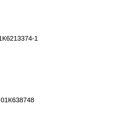
1К6213374-1
 01К638748