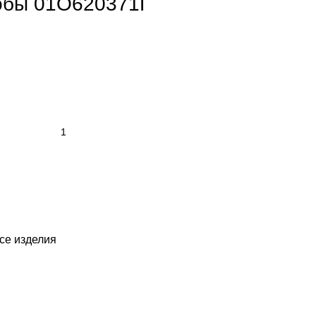
обы 01О620371Г
се изделия