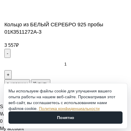
ювелирных украшений
Создание и продвижение сайта -
Zhestkov.pro
Кольцо из БЕЛЫЙ СЕРЕБРО 925 пробы
01К3511272А-3
3 557
₽
Кольцо
из
БЕЛЫЙ
СЕРЕБРО
в корзину
Купить
925
Мы используем файлы cookie для улучшения вашего
опыта работы на нашем веб-сайте. Просматривая этот
пробы
веб-сайт, вы соглашаетесь с использованием нами
01К3511272А-3
Shop
файлов cookie.
Политика конфиденциальности
quantity
Wishlist
Понятно
0
items
Cart
My account