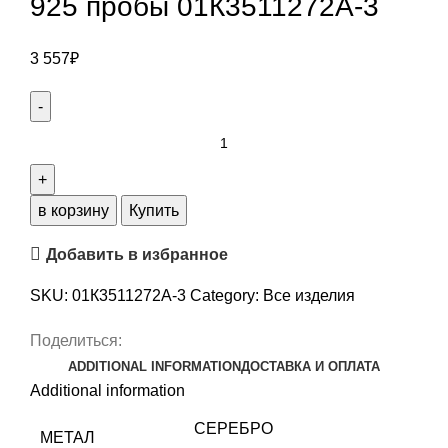
925 пробы 01К3511272А-3
3 557
₽
Кольцо
из
БЕЛЫЙ
СЕРЕБРО
в корзину
Купить
925
Добавить в избранное
пробы
01К3511272А-3
SKU:
01К3511272А-3
Category:
Все изделия
quantity
Поделиться:
ADDITIONAL INFORMATION
ДОСТАВКА И ОПЛАТА
Additional information
СЕРЕБРО
МЕТАЛ