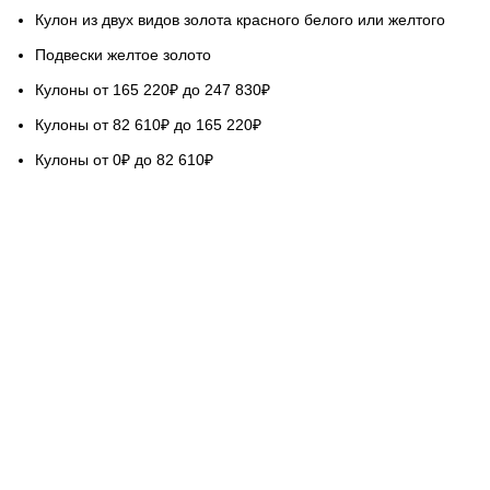
Кулон из двух видов золота красного белого или желтого
Подвески желтое золото
Кулоны от 165 220₽ до 247 830₽
Кулоны от 82 610₽ до 165 220₽
Кулоны от 0₽ до 82 610₽
НАШ СЕРВИС
Гарантируем качество
Бесплатная доставка
Возврат обмен 5 дней
Покупка в кредит
Вопросы и ответы
База знаний Голдач
ОЦЕНИТЕ НАШУ РАБОТУ