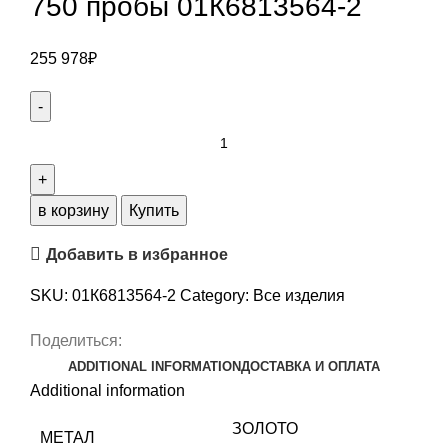
750 пробы 01К6813564-2
255 978
₽
Кольцо
из
КОМБИ
ЗОЛОТО
в корзину
Купить
750
Добавить в избранное
пробы
01К6813564-
SKU:
01К6813564-2
Category:
Все изделия
2
quantity
Поделиться:
ADDITIONAL INFORMATION
ДОСТАВКА И ОПЛАТА
Additional information
ЗОЛОТО
МЕТАЛ