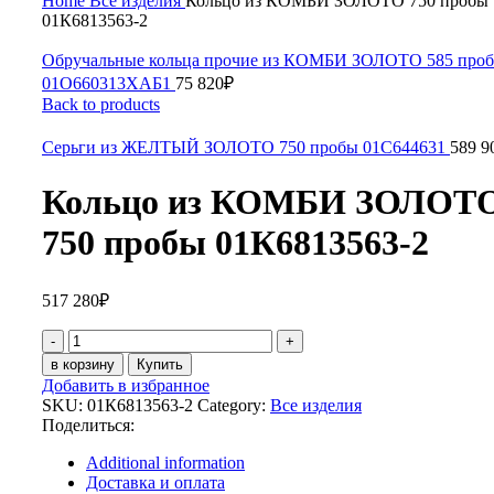
Home
Все изделия
Кольцо из КОМБИ ЗОЛОТО 750 пробы
01К6813563-2
Обручальные кольца прочие из КОМБИ ЗОЛОТО 585 про
01О660313ХАБ1
75 820
₽
Back to products
Серьги из ЖЕЛТЫЙ ЗОЛОТО 750 пробы 01С644631
589 9
Кольцо из КОМБИ ЗОЛОТ
750 пробы 01К6813563-2
517 280
₽
Кольцо
из
в корзину
Купить
КОМБИ
Добавить в избранное
ЗОЛОТО
SKU:
01К6813563-2
Category:
Все изделия
750
Поделиться:
пробы
01К6813563-
Additional information
2
Доставка и оплата