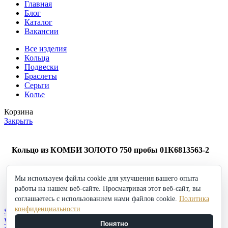
Главная
Блог
Каталог
Вакансии
Все изделия
Кольца
Подвески
Браслеты
Серьги
Колье
Корзина
Закрыть
Кольцо из КОМБИ ЗОЛОТО 750 пробы 01К6813563-2
517 280
₽
Мы используем файлы cookie для улучшения вашего опыта
Кольцо
работы на нашем веб-сайте. Просматривая этот веб-сайт, вы
из
в корзину
Купить
КОМБИ
соглашаетесь с использованием нами файлов cookie.
Политика
Добавить в избранное
ЗОЛОТО
конфиденциальности
Shop
750
Wishlist
Понятно
пробы