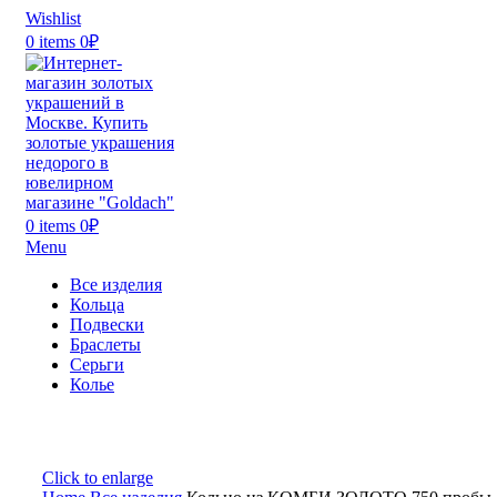
Wishlist
0
items
0
₽
0
items
0
₽
Menu
Все изделия
Кольца
Подвески
Браслеты
Серьги
Колье
Click to enlarge