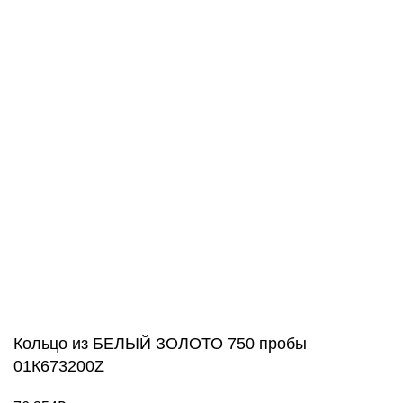
+7 (977) 666-87-16
г. Москва, ул. 3-я Мытищинская, д. 16, стр. 60
Обратный звонок
WhatsApp, Viber: +7 (977) 666-87-16
Режим работы
ПН-ПТ: 9:00-20:00
СБ-ВС: 9:00-18:00
2011 - 2026 © Goldach.ru — интернет-магазин
ювелирных украшений
Создание и продвижение сайта -
Zhestkov.pro
Кольцо из БЕЛЫЙ ЗОЛОТО 750 пробы
01К673200Z