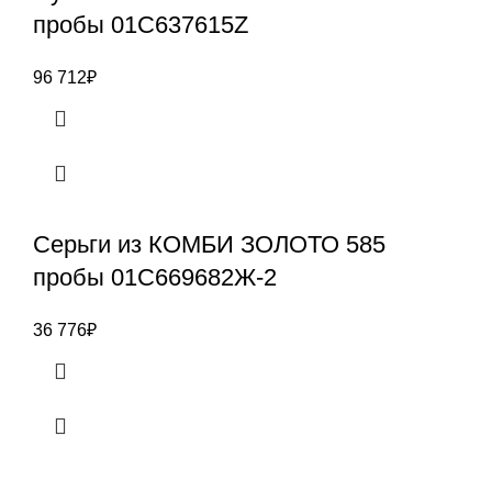
пробы 01С637615Z
96 712
₽
Серьги из КОМБИ ЗОЛОТО 585
пробы 01С669682Ж-2
36 776
₽