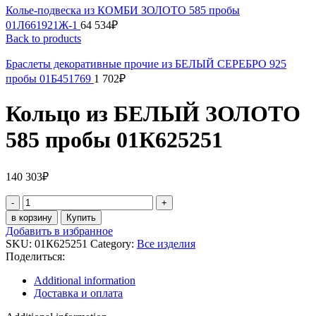
Колье-подвеска из КОМБИ ЗОЛОТО 585 пробы
01Л661921Ж-1
64 534
₽
Back to products
Браслеты декоративные прочие из БЕЛЫЙ СЕРЕБРО 925
пробы 01Б451769
1 702
₽
Кольцо из БЕЛЫЙ ЗОЛОТО
585 пробы 01К625251
140 303
₽
Кольцо
из
в корзину
Купить
БЕЛЫЙ
Добавить в избранное
ЗОЛОТО
SKU:
01К625251
Category:
Все изделия
585
Поделиться:
пробы
01К625251
Additional information
quantity
Доставка и оплата