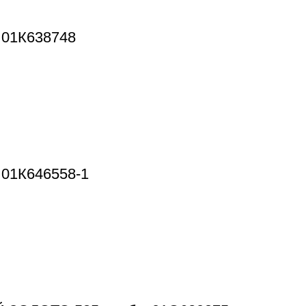
 01К638748
01К646558-1