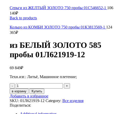
Серьги из ЖЕЛТЫЙ ЗОЛОТО 750 пробы 01С546652-1
106
140
₽
Back to products
Кольцо из КОМБИ ЗОЛОТО 750 пробы 01К3813569-1
124
365
₽
из БЕЛЫЙ ЗОЛОТО 585
пробы 01Л621919-12
69 849
₽
Техн.изг.: Литьё, Машинное плетение;
из
БЕЛЫЙ
в корзину
Купить
ЗОЛОТО
Добавить в избранное
585
SKU:
01Л621919-12
Category:
Все изделия
пробы
Поделиться:
01Л621919-
12
Additional information