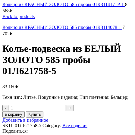
Кольцо из КРАСНЫЙ ЗОЛОТО 585 пробы 01К3114171Р-1
8
568
₽
Back to products
Кольцо из КРАСНЫЙ ЗОЛОТО 585 пробы 01К3114078-1
7
702
₽
Колье-подвеска из БЕЛЫЙ
ЗОЛОТО 585 пробы
01Л621758-5
83 160
₽
Техн.изг.: Литьё, Покупные изделия; Тип плетения: Бельцер;
Колье-
подвеска
в корзину
Купить
из
Добавить в избранное
БЕЛЫЙ
SKU:
01Л621758-5
Category:
Все изделия
ЗОЛОТО
Поделиться:
585