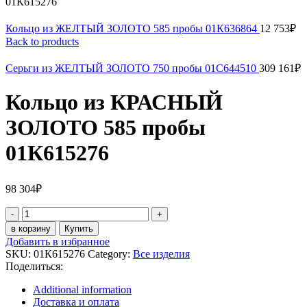
01К615276
Кольцо из ЖЕЛТЫЙ ЗОЛОТО 585 пробы 01К636864
12 753
₽
Back to products
Серьги из ЖЕЛТЫЙ ЗОЛОТО 750 пробы 01С644510
309 161
₽
Кольцо из КРАСНЫЙ
ЗОЛОТО 585 пробы
01К615276
98 304
₽
Кольцо
из
в корзину
Купить
КРАСНЫЙ
Добавить в избранное
ЗОЛОТО
SKU:
01К615276
Category:
Все изделия
585
Поделиться:
пробы
01К615276
Additional information
quantity
Доставка и оплата