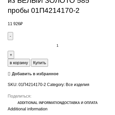
из БЕЛЫЙ ЗОЛОТО 585
пробы 01П4214170-2
11 926
₽
из
БЕЛЫЙ
ЗОЛОТО
585
в корзину
Купить
пробы
Добавить в избранное
01П4214170-
2
SKU:
01П4214170-2
Category:
Все изделия
quantity
Поделиться:
ADDITIONAL INFORMATION
ДОСТАВКА И ОПЛАТА
Additional information