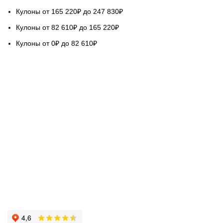
Кулоны от 165 220₽ до 247 830₽
Кулоны от 82 610₽ до 165 220₽
Кулоны от 0₽ до 82 610₽
НАШ СЕРВИС
Гарантируем качество
Бесплатная доставка
Возврат обмен 5 дней
Покупка в кредит
Вопросы и ответы
База знаний Голдач
ОЦЕНИТЕ НАШУ РАБОТУ