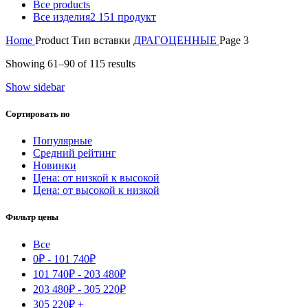
Все
products
Все изделия
2 151 продукт
Home
Product Тип вставки
ДРАГОЦЕННЫЕ
Page 3
Showing 61–90 of 115 results
Show sidebar
Сортировать по
Популярные
Средний рейтинг
Новинки
Цена: от низкой к высокой
Цена: от высокой к низкой
Фильтр цены
Все
0
₽
-
101 740
₽
101 740
₽
-
203 480
₽
203 480
₽
-
305 220
₽
305 220
₽
+