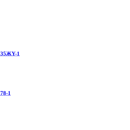
135ЖY-1
78-1