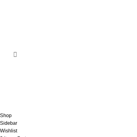
goldachshop@yandex.ru
+7 (977) 666-87-16
г. Москва, ул. 3-я Мытищинская, д. 16, стр. 60
Обратный звонок
WhatsApp, Viber: +7 (977) 666-87-16
Режим работы
ПН-ПТ: 9:00-20:00
СБ-ВС: 9:00-18:00
2011 - 2026 © Goldach.ru — интернет-магазин
ювелирных украшений
Создание и продвижение сайта -
Zhestkov.pro
Shop
Sidebar
Wishlist