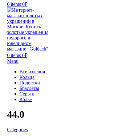
0
items
0
₽
0
items
0
₽
Menu
Все изделия
Кольца
Подвески
Браслеты
Серьги
Колье
44.0
Categories