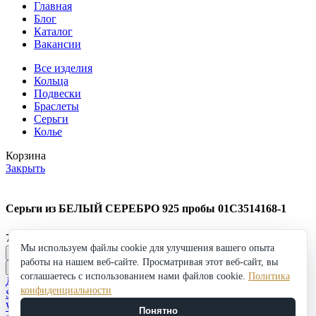
Главная
Блог
Каталог
Вакансии
Все изделия
Кольца
Подвески
Браслеты
Серьги
Колье
Корзина
Закрыть
Серьги из БЕЛЫЙ СЕРЕБРО 925 пробы 01С3514168-1
7 271
₽
Мы используем файлы cookie для улучшения вашего опыта
Серьги
работы на нашем веб-сайте. Просматривая этот веб-сайт, вы
из
в корзину
Купить
БЕЛЫЙ
соглашаетесь с использованием нами файлов cookie.
Политика
Добавить в избранное
СЕРЕБРО
конфиденциальности
Shop
925
Wishlist
Понятно
пробы