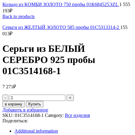
Кольцо из КОМБИ ЗОЛОТО 750 пробы 01К684525ЭZL
1 555
193
₽
Back to products
Серьги из ЖЕЛТЫЙ ЗОЛОТО 585 пробы 01С5313314-2
155
013
₽
Серьги из БЕЛЫЙ
СЕРЕБРО 925 пробы
01С3514168-1
7 271
₽
Серьги
из
в корзину
Купить
БЕЛЫЙ
Добавить в избранное
СЕРЕБРО
SKU:
01С3514168-1
Category:
Все изделия
925
Поделиться:
пробы
01С3514168-
Additional information
1