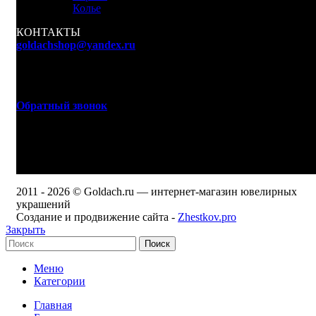
Колье
КОНТАКТЫ
goldachshop@yandex.ru
+7 (977) 666-87-16
г. Москва, ул. 3-я Мытищинская, д. 16, стр. 60
Обратный звонок
WhatsApp, Viber: +7 (977) 666-87-16
Режим работы
ПН-ПТ: 9:00-20:00
СБ-ВС: 9:00-18:00
2011 - 2026 © Goldach.ru — интернет-магазин ювелирных
украшений
Создание и продвижение сайта -
Zhestkov.pro
Закрыть
Поиск
Меню
Категории
Главная