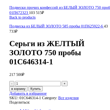
Подвески прочих конфессий из БЕЛЫЙ ЗОЛОТО 750 про
01П672323
103 515
₽
Back to products
Подвеска из БЕЛЫЙ ЗОЛОТО 585 пробы 01П625922-6
43
733
₽
Серьги из ЖЕЛТЫЙ
ЗОЛОТО 750 пробы
01С646314-1
217 500
₽
Серьги
из
в корзину
Купить
ЖЕЛТЫЙ
Добавить в избранное
ЗОЛОТО
SKU:
01С646314-1
Category:
Все изделия
750
Поделиться:
пробы
01С646314-