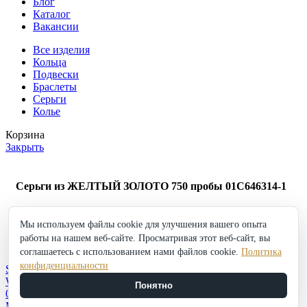
Блог
Каталог
Вакансии
Все изделия
Кольца
Подвески
Браслеты
Серьги
Колье
Корзина
Закрыть
Серьги из ЖЕЛТЫЙ ЗОЛОТО 750 пробы 01С646314-1
217 500
₽
Мы используем файлы cookie для улучшения вашего опыта
Серьги
работы на нашем веб-сайте. Просматривая этот веб-сайт, вы
из
в корзину
Купить
ЖЕЛТЫЙ
соглашаетесь с использованием нами файлов cookie.
Политика
Добавить в избранное
ЗОЛОТО
конфиденциальности
Shop
750
Wishlist
Понятно
пробы
0
items
Cart
01С646314-
My account