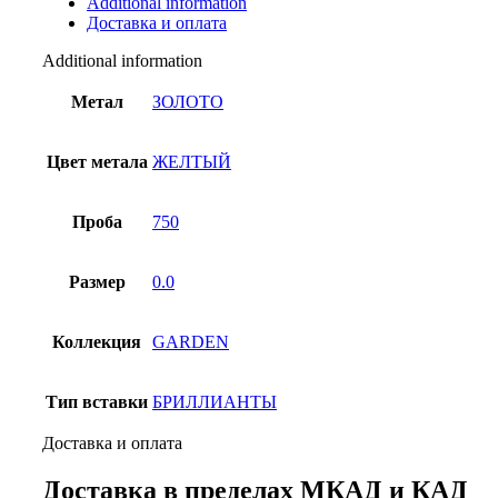
Additional information
1
Доставка и оплата
quantity
Additional information
Метал
ЗОЛОТО
Цвет метала
ЖЕЛТЫЙ
Проба
750
Размер
0.0
Коллекция
GARDEN
Тип вставки
БРИЛЛИАНТЫ
Доставка и оплата
Доставка в пределах МКАД и КАД