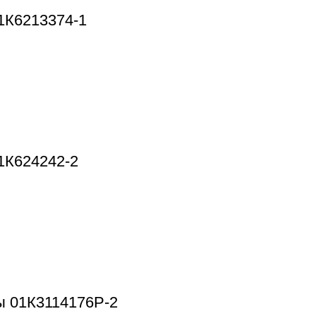
1К6213374-1
1К624242-2
 01К3114176Р-2