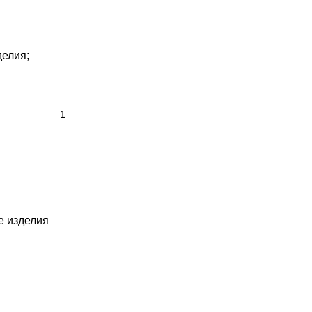
делия;
е изделия