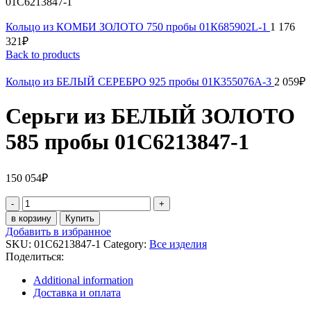
01С6213847-1
Кольцо из КОМБИ ЗОЛОТО 750 пробы 01К685902L-1
1 176
321
₽
Back to products
Кольцо из БЕЛЫЙ СЕРЕБРО 925 пробы 01К355076А-3
2 059
₽
Серьги из БЕЛЫЙ ЗОЛОТО
585 пробы 01С6213847-1
150 054
₽
Серьги
из
в корзину
Купить
БЕЛЫЙ
Добавить в избранное
ЗОЛОТО
SKU:
01С6213847-1
Category:
Все изделия
585
Поделиться:
пробы
01С6213847-
Additional information
1
Доставка и оплата
quantity