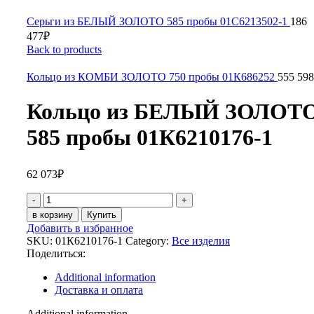
Серьги из БЕЛЫЙ ЗОЛОТО 585 пробы 01С6213502-1
186
477
₽
Back to products
Кольцо из КОМБИ ЗОЛОТО 750 пробы 01К686252
555 598
Кольцо из БЕЛЫЙ ЗОЛОТ
585 пробы 01К6210176-1
62 073
₽
Кольцо
из
в корзину
Купить
БЕЛЫЙ
Добавить в избранное
ЗОЛОТО
SKU:
01К6210176-1
Category:
Все изделия
585
Поделиться:
пробы
01К6210176-
Additional information
1
Доставка и оплата
quantity
Additional information