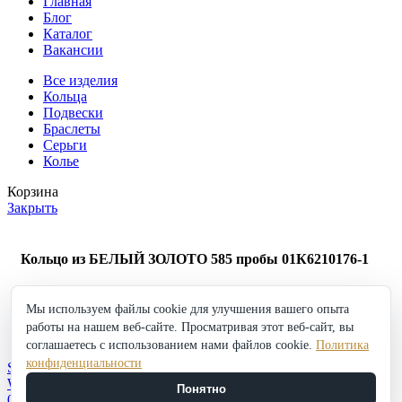
Главная
Блог
Каталог
Вакансии
Все изделия
Кольца
Подвески
Браслеты
Серьги
Колье
Корзина
Закрыть
Кольцо из БЕЛЫЙ ЗОЛОТО 585 пробы 01К6210176-1
62 073
₽
Мы используем файлы cookie для улучшения вашего опыта
Кольцо
работы на нашем веб-сайте. Просматривая этот веб-сайт, вы
из
в корзину
Купить
БЕЛЫЙ
соглашаетесь с использованием нами файлов cookie.
Политика
Добавить в избранное
ЗОЛОТО
конфиденциальности
Shop
585
Wishlist
Понятно
пробы
0
items
Cart