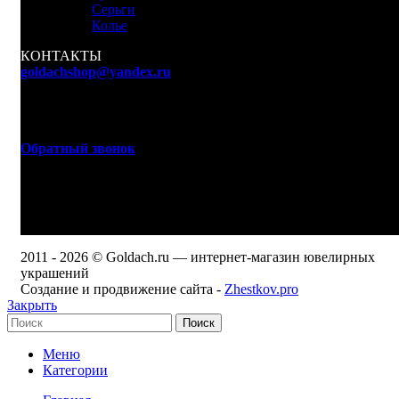
Серьги
Колье
КОНТАКТЫ
goldachshop@yandex.ru
+7 (977) 666-87-16
г. Москва, ул. 3-я Мытищинская, д. 16, стр. 60
Обратный звонок
WhatsApp, Viber: +7 (977) 666-87-16
Режим работы
ПН-ПТ: 9:00-20:00
СБ-ВС: 9:00-18:00
2011 - 2026 © Goldach.ru — интернет-магазин ювелирных
украшений
Создание и продвижение сайта -
Zhestkov.pro
Закрыть
Поиск
Меню
Категории