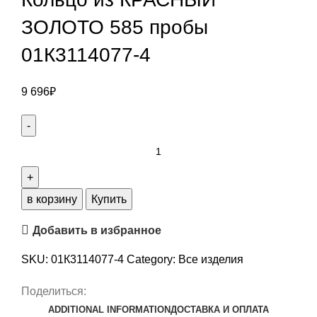
ЗОЛОТО 585 пробы
01К3114077-4
9 696
₽
Кольцо
из
КРАСНЫЙ
ЗОЛОТО
в корзину
Купить
585
Добавить в избранное
пробы
01К3114077-
SKU:
01К3114077-4
Category:
Все изделия
4
quantity
Поделиться:
ADDITIONAL INFORMATION
ДОСТАВКА И ОПЛАТА