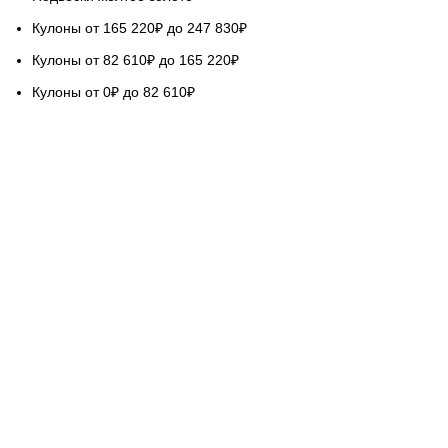
Кулоны от 165 220₽ до 247 830₽
Кулоны от 82 610₽ до 165 220₽
Кулоны от 0₽ до 82 610₽
НАШ СЕРВИС
Гарантируем качество
Бесплатная доставка
Возврат обмен 5 дней
Покупка в кредит
Вопросы и ответы
База знаний Голдач
ОЦЕНИТЕ НАШУ РАБОТУ