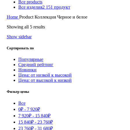
Все
products
Все изделия
2 151 продукт
Home
Product Коллекция
Черное и белое
Showing all 5 results
Show sidebar
Сортировать по
Популярные
Средний рейтинг
Новинки
Цена: от низкой к высокой
Цена: от высокой к низкой
Фильтр цены
Все
0
₽
-
7 920
₽
7 920
₽
-
15 840
₽
15 840
₽
-
23 760
₽
23 760
₽
-
31 680
₽