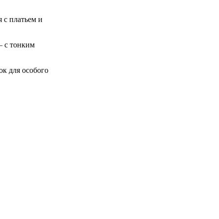
 с платьем и
– с тонким
ок для особого