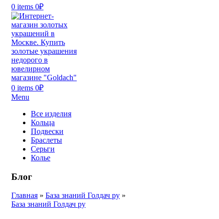
0
items
0
₽
0
items
0
₽
Menu
Все изделия
Кольца
Подвески
Браслеты
Серьги
Колье
Блог
Главная
»
База знаний Голдач ру
»
База знаний Голдач ру