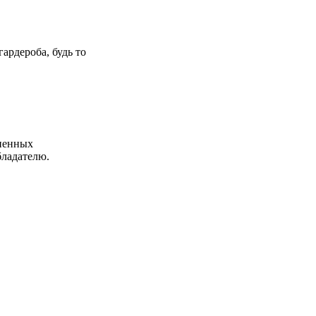
ардероба, будь то
иненных
бладателю.