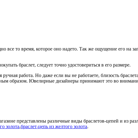
но все то время, которое оно надето. Так же ощущение его на зап
упать браслет, следует точно удостовериться в его размере.
я ручная работа. Но даже если вы не работаете, близость браслет
айным образом. Ювелирные дизайнеры принимают это во внимани
агазине представлены различные виды браслетов-цепей и из ра
го золота
,
браслет-цепь из желтого золота
.