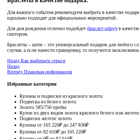
Браслеты в качестве подарка.
Для важного события рекомендуем выбрать в качестве подар
идеально подходят для официальных мероприятий.
Для дня рождения отлично подойдет
браслет-обруч
в качеств
свитером.
Браслеты – цепи – это универсальный подарок для любого сл
случая, а если нанести гравировку, то получится эксклюзив
Назад
Как выбирать серьги
Назад
Вперёд
Правовая информация
Избранные категории
Кулоны и подвески из красного золота
Подвеска из белого золота
Золото 585/750 пробы
Кулон из двух видов золота красного белого или желто
Подвески желтое золото
Кулоны от 165 220₽ до 247 830₽
Кулоны от 82 610₽ до 165 220₽
Кулоны от 0₽ до 82 610₽