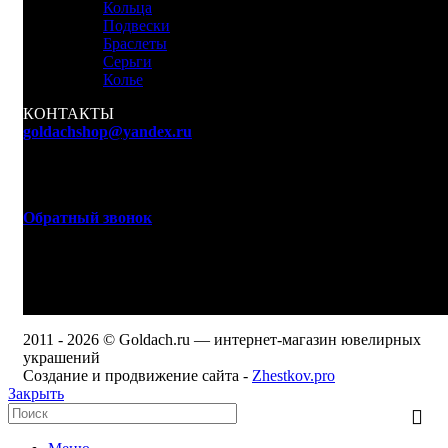
Кольца
Подвески
Браслеты
Серьги
Колье
КОНТАКТЫ
goldachshop@yandex.ru
+7 (977) 666-87-16
г. Москва, ул. 3-я Мытищинская, д. 16, стр. 60
Обратный звонок
WhatsApp, Viber: +7 (977) 666-87-16
Режим работы
ПН-ПТ: 9:00-20:00
СБ-ВС: 9:00-18:00
2011 - 2026 © Goldach.ru — интернет-магазин ювелирных
украшений
Создание и продвижение сайта -
Zhestkov.pro
Закрыть