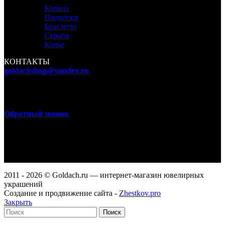
Кольца
Подвески
Браслеты
Серьги
Колье
КОНТАКТЫ
goldachshop@yandex.ru
+7 (977) 666-87-16
г. Москва, ул. 3-я Мытищинская, д. 16, стр. 60
Обратный звонок
WhatsApp, Viber: +7 (977) 666-87-16
Режим работы
ПН-ПТ: 9:00-20:00
СБ-ВС: 9:00-18:00
2011 - 2026 © Goldach.ru — интернет-магазин ювелирных
украшений
Создание и продвижение сайта -
Zhestkov.pro
Закрыть
Поиск