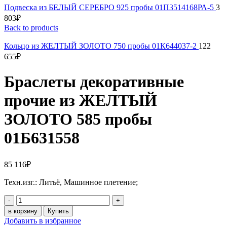
Подвеска из БЕЛЫЙ СЕРЕБРО 925 пробы 01П3514168РА-5
3
803
₽
Back to products
Кольцо из ЖЕЛТЫЙ ЗОЛОТО 750 пробы 01К644037-2
122
655
₽
Браслеты декоративные
прочие из ЖЕЛТЫЙ
ЗОЛОТО 585 пробы
01Б631558
85 116
₽
Техн.изг.: Литьё, Машинное плетение;
Браслеты
декоративные
в корзину
Купить
прочие
Добавить в избранное
из