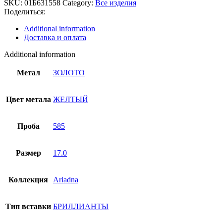
SKU:
01Б631558
Category:
Все изделия
ЖЕЛТЫЙ
Поделиться:
ЗОЛОТО
585
Additional information
пробы
Доставка и оплата
01Б631558
quantity
Additional information
Метал
ЗОЛОТО
Цвет метала
ЖЕЛТЫЙ
Проба
585
Размер
17.0
Коллекция
Ariadna
Тип вставки
БРИЛЛИАНТЫ