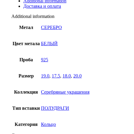
Additional information
quantity
Доставка и оплата
Additional information
Метал
СЕРЕБРО
Цвет метала
БЕЛЫЙ
Проба
925
Размер
19.0
,
17.5
,
18.0
,
20.0
Коллекция
Серебряные украшения
Тип вставки
ПОЛУДРАГИ
Категория
Кольцо