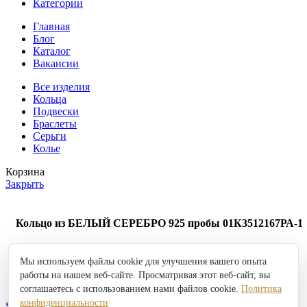
Категории
Главная
Блог
Каталог
Вакансии
Все изделия
Кольца
Подвески
Браслеты
Серьги
Колье
Корзина
Закрыть
Кольцо из БЕЛЫЙ СЕРЕБРО 925 пробы 01К3512167РА-1
2 775
₽
Мы используем файлы cookie для улучшения вашего опыта
Кольцо
работы на нашем веб-сайте. Просматривая этот веб-сайт, вы
из
в корзину
Купить
БЕЛЫЙ
соглашаетесь с использованием нами файлов cookie.
Политика
Добавить в избранное
СЕРЕБРО
конфиденциальности
Shop