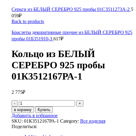
Серьги из БЕЛЫЙ СЕРЕБРО 925 пробы 01С3511273А-2
5
059
₽
Back to products
Браслеты декоративные прочие из БЕЛЫЙ СЕРЕБРО 925
пробы 01Б351910-3
617
₽
Кольцо из БЕЛЫЙ
СЕРЕБРО 925 пробы
01К3512167РА-1
2 775
₽
Кольцо
из
в корзину
Купить
БЕЛЫЙ
Добавить в избранное
СЕРЕБРО
SKU:
01К3512167РА-1
Category:
Все изделия
925
Поделиться:
пробы
01К3512167РА-1