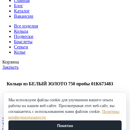
Главная
Блог
Каталог
Вакансии
Все изделия
Кольца
Подвески
Браслеты
Серьги
Колье
Корзина
Закрыть
Кольцо из БЕЛЫЙ ЗОЛОТО 750 пробы 01К673483
230 787
₽
Мы используем файлы cookie для улучшения вашего опыта
Кольцо
работы на нашем веб-сайте. Просматривая этот веб-сайт, вы
из
в корзину
Купить
БЕЛЫЙ
соглашаетесь с использованием нами файлов cookie.
Политика
Добавить в избранное
ЗОЛОТО
конфиденциальности
Shop
750
Wishlist
Понятно
пробы
0
items
Cart