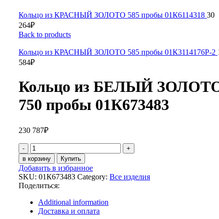
Кольцо из КРАСНЫЙ ЗОЛОТО 585 пробы 01К6114318
30
264
₽
Back to products
Кольцо из КРАСНЫЙ ЗОЛОТО 585 пробы 01К3114176Р-2
584
₽
Кольцо из БЕЛЫЙ ЗОЛОТ
750 пробы 01К673483
230 787
₽
Кольцо
из
в корзину
Купить
БЕЛЫЙ
Добавить в избранное
ЗОЛОТО
SKU:
01К673483
Category:
Все изделия
750
Поделиться:
пробы
01К673483
Additional information
quantity
Доставка и оплата