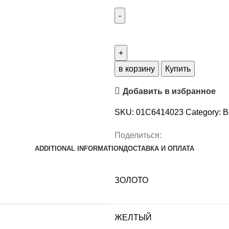
Серьги
из
ЖЕЛТЫЙ
ЗОЛОТО
в корзину
Купить
750
Добавить в избранное
пробы
01С6414023
SKU:
01С6414023
Category:
В
quantity
Поделиться:
ADDITIONAL INFORMATION
ДОСТАВКА И ОПЛАТА
ЗОЛОТО
ЖЕЛТЫЙ