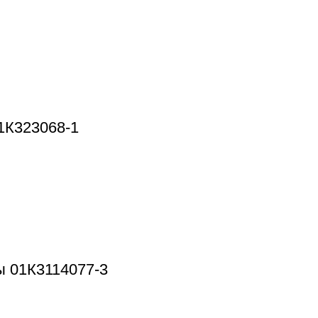
1К323068-1
 01К3114077-3