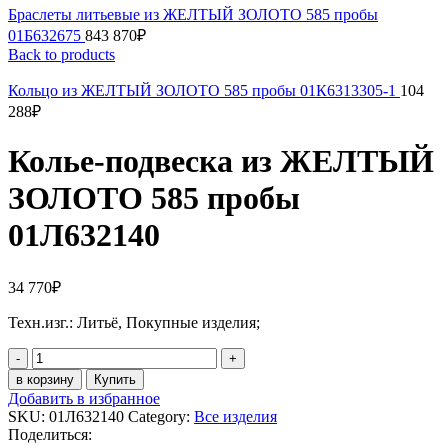
Браслеты литьевые из ЖЕЛТЫЙ ЗОЛОТО 585 пробы
01Б632675
843 870
₽
Back to products
Кольцо из ЖЕЛТЫЙ ЗОЛОТО 585 пробы 01К6313305-1
104
288
₽
Колье-подвеска из ЖЕЛТЫЙ
ЗОЛОТО 585 пробы
01Л632140
34 770
₽
Техн.изг.: Литьё, Покупные изделия;
Колье-
подвеска
в корзину
Купить
из
Добавить в избранное
ЖЕЛТЫЙ
SKU:
01Л632140
Category:
Все изделия
ЗОЛОТО
Поделиться:
585