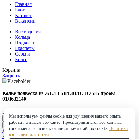
Главная
Блог
Каталог
Вакансии
Все изделия
Кольца
Подвески
Браслеты
Серьги
Колье
Корзина
Закрыть
Колье-подвеска из ЖЕЛТЫЙ ЗОЛОТО 585 пробы
01Л632140
34 770
₽
Мы используем файлы cookie для улучшения вашего опыта
Колье-
работы на нашем веб-сайте. Просматривая этот веб-сайт, вы
подвеска
в корзину
Купить
из
соглашаетесь с использованием нами файлов cookie.
Политика
Добавить в избранное
ЖЕЛТЫЙ
конфиденциальности
Shop