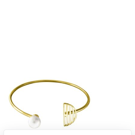
Режим работы
ПН-ПТ: 9:00-20:00
СБ-ВС: 9:00-18:00
2011 - 2026 © Goldach.ru — интернет-магазин
ювелирных украшений
Создание и продвижение сайта -
Zhestkov.pro