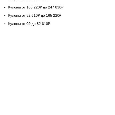
Кулоны от 165 220₽ до 247 830₽
Кулоны от 82 610₽ до 165 220₽
Кулоны от 0₽ до 82 610₽
НАШ СЕРВИС
Гарантируем качество
Бесплатная доставка
Возврат обмен 5 дней
Покупка в кредит
Вопросы и ответы
База знаний Голдач
ОЦЕНИТЕ НАШУ РАБОТУ