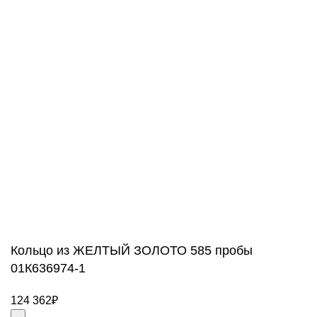
goldachshop@yandex.ru
+7 (977) 666-87-16
г. Москва, ул. 3-я Мытищинская, д. 16, стр. 60
Обратный звонок
WhatsApp, Viber: +7 (977) 666-87-16
Режим работы
ПН-ПТ: 9:00-20:00
СБ-ВС: 9:00-18:00
2011 - 2026 © Goldach.ru — интернет-магазин
ювелирных украшений
Создание и продвижение сайта -
Zhestkov.pro
Кольцо из ЖЕЛТЫЙ ЗОЛОТО 585 пробы
01К636974-1
124 362
₽