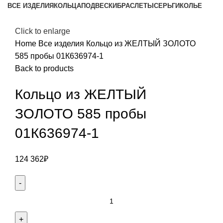
ВСЕ ИЗДЕЛИЯ
КОЛЬЦА
ПОДВЕСКИ
БРАСЛЕТЫ
СЕРЬГИ
КОЛЬЕ
Click to enlarge
Home
Все изделия
Кольцо из ЖЕЛТЫЙ ЗОЛОТО
585 пробы 01К636974-1
Back to products
Кольцо из ЖЕЛТЫЙ
ЗОЛОТО 585 пробы
01К636974-1
124 362
₽
Кольцо
из
ЖЕЛТЫЙ