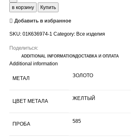
ЗОЛОТО
в корзину
Купить
585
Добавить в избранное
пробы
01К636974-
SKU:
01К636974-1
Category:
Все изделия
1
quantity
Поделиться:
ADDITIONAL INFORMATION
ДОСТАВКА И ОПЛАТА
Additional information
ЗОЛОТО
МЕТАЛ
ЖЕЛТЫЙ
ЦВЕТ МЕТАЛА
585
ПРОБА