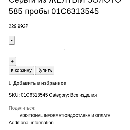
585 пробы 01С6313545
229 992
₽
Серьги
из
ЖЕЛТЫЙ
ЗОЛОТО
в корзину
Купить
585
Добавить в избранное
пробы
01С6313545
SKU:
01С6313545
Category:
Все изделия
quantity
Поделиться:
ADDITIONAL INFORMATION
ДОСТАВКА И ОПЛАТА
Additional information