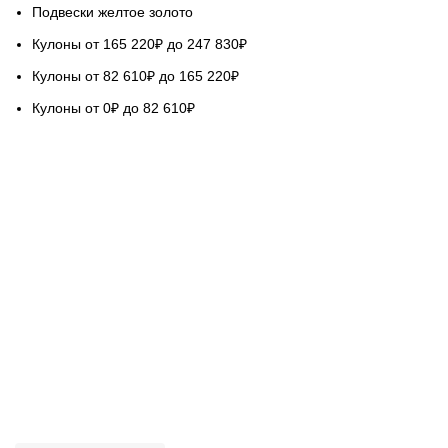
Подвески желтое золото
Кулоны от 165 220₽ до 247 830₽
Кулоны от 82 610₽ до 165 220₽
Кулоны от 0₽ до 82 610₽
НАШ СЕРВИС
Гарантируем качество
Бесплатная доставка
Возврат обмен 5 дней
Покупка в кредит
Вопросы и ответы
База знаний Голдач
ОЦЕНИТЕ НАШУ РАБОТУ